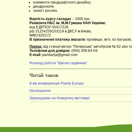
елементи ландшафтного дизайну;
дендрологія;
захист рослин.
Вартість курсу складає
– 2000 грн.
Реквізити НБС ім. М.М.Гришка НАН України:
код ЄДРПОУ 05417228
р/р 31254259103119 в ДКСУ м.Києва,
МФО 820172
В призначенні платежу вказати:
прізвище, ім’я, по батькові
Проїзд:
від станції метро “Печерська” автобусом № 62 або т
Телефони для довідок:
(050) 358-64-04.
E-mail:
pandarija@gmail.com
Розклад роботи "Школи садівника"
Читай також
8-ма конференція Planta Europa
Оголошення
Запрошуємо на Новорічну виставку!