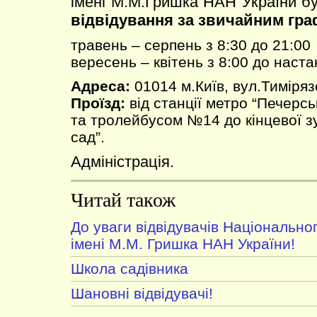
імені М.М.Гришка НАН України б
відвідування за звичайним гра
травень – серпень з 8:30 до 21:00
вересень – квітень з 8:00 до наста
Адреса:
01014 м.Київ, вул.Тиміряз
Проїзд:
від станції метро “Печерс
та тролейбусом №14 до кінцевої з
сад”.
Адміністрація.
Читай також
До уваги відвідувачів Національно
імені М.М. Гришка НАН України!
Школа садівника
Шановні відвідувачі!