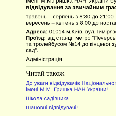
імені М.М.Гришка НАН України б
відвідування за звичайним гра
травень – серпень з 8:30 до 21:00
вересень – квітень з 8:00 до наста
Адреса:
01014 м.Київ, вул.Тиміряз
Проїзд:
від станції метро “Печерс
та тролейбусом №14 до кінцевої з
сад”.
Адміністрація.
Читай також
До уваги відвідувачів Національно
імені М.М. Гришка НАН України!
Школа садівника
Шановні відвідувачі!