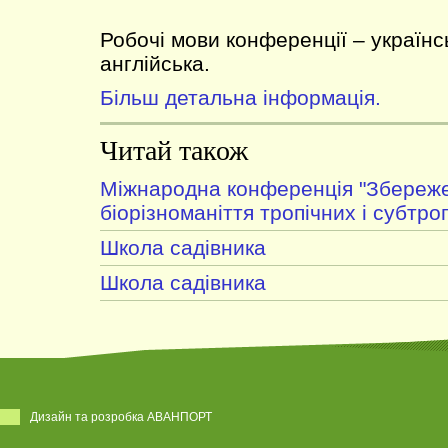
Робочі мови конференції – українсь
англійська.
Більш детальна інформація.
Читай також
Міжнародна конференція "Збереж
біорізноманіття тропічних і субтро
Школа садівника
Школа садівника
Дизайн та розробка АВАНПОРТ