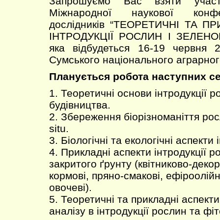
Запрошуємо Вас взяти учас
Міжнародної наукової конф
дослідників “ТЕОРЕТИЧНІ ТА П
ІНТРОДУКЦІЇ РОСЛИН І ЗЕЛЕНО
яка відбудеться 16-19 червня 
Сумського національного аграрног
Планується робота наступних се
1. Теоретичні основи інтродукції р
будівництва.
2. Збереження біорізноманіття росл
situ.
3. Біологічні та екологічні аспекти 
4. Прикладні аспекти інтродукції р
закритого ґрунту (квітниково-декор
кормові, пряно-смакові, ефіроолійні
овочеві).
5. Теоретичні та прикладні аспект
аналізу в інтродукції рослин та фіт