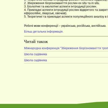
2. Збереження біорізноманіття рослин ex situ та in situ.
3. Біологічні та екологічні аспекти інтродукції рослин.
4. Прикладні аспекти інтродукції рослин відкритого та закрит
ефіроолійні, лікарські, овочеві).
5. Теоретичні та прикладні аспекти популяційного аналізу в і
Робочі мови конференції – українська, російська, англійська.
Більш детальна інформація.
Читай також
Міжнародна конференція "Збереження біорізноманіття тропі
Школа садівника
Школа садівника