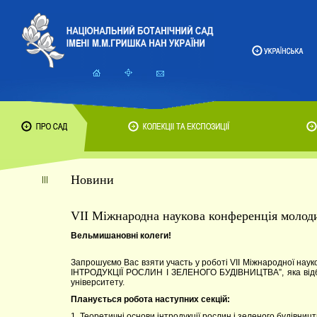
Новини
VIІ Міжнародна наукова конференція молод
Вельмишановні колеги!
Запрошуємо Вас взяти участь у роботі VІІ Міжнародної на
ІНТРОДУКЦІЇ РОСЛИН І ЗЕЛЕНОГО БУДІВНИЦТВА”, яка відбуд
університету.
Планується робота наступних секцій:
1. Теоретичні основи інтродукції рослин і зеленого будівницт