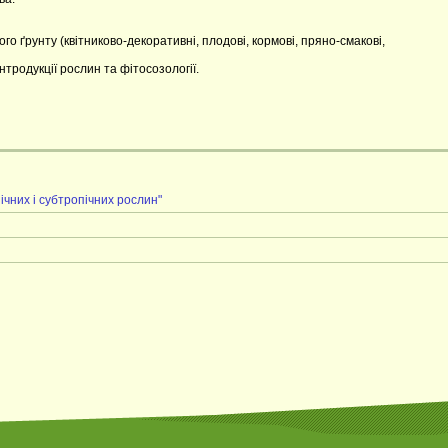
ого ґрунту (квітниково-декоративні, плодові, кормові, пряно-смакові,
нтродукції рослин та фітосозології.
чних і субтропічних рослин"