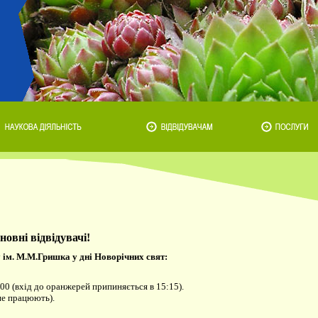
овні відвідувачі!
 ім. М.М.Гришка у дні Новорічних свят:
6:00 (вхід до оранжерей припиняється в 15:15).
 не працюють).