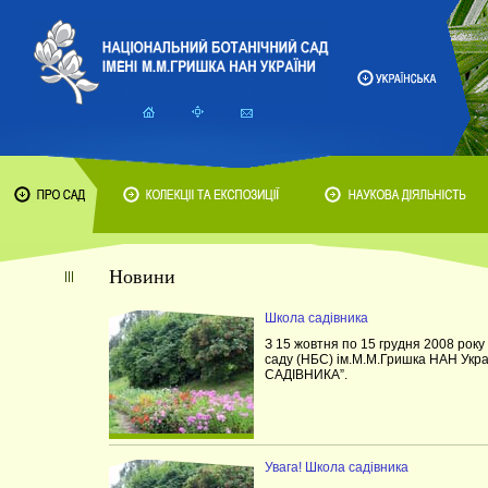
Новини
Школа садівника
З 15 жовтня по 15 грудня 2008 рок
саду (НБС) ім.М.М.Гришка НАН Укр
САДІВНИКА”.
Увага! Школа садівника