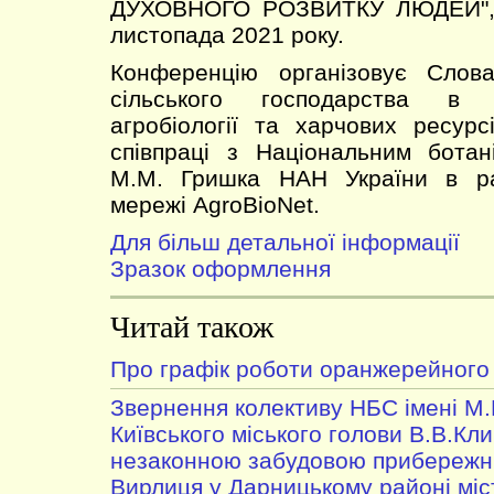
ДУХОВНОГО РОЗВИТКУ ЛЮДЕЙ", я
листопада 2021 року.
Конференцію організовує Слова
сільського господарства в Н
агробіології та харчових ресурс
співпраці з Національним ботан
М.М. Гришка НАН України в ра
мережі AgroBioNet.
Для більш детальної інформації
Зразок оформлення
Читай також
Про графік роботи оранжерейного
Звернення колективу НБС імені М
Київського міського голови В.В.Клич
незаконною забудовою прибережни
Вирлиця у Дарницькому районі міс