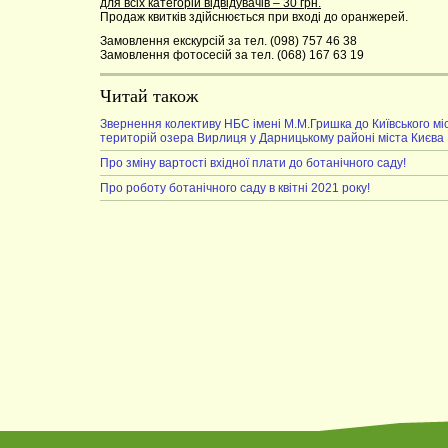
для всіх категорій відвідувачів – 30 грн.
Продаж квитків здійснюється при вході до оранжерей.
Замовлення екскурсій за тел. (098) 757 46 38
Замовлення фотосесій за тел. (068) 167 63 19
Читай також
Звернення колективу НБС імені М.М.Гришка до Київського мі
територій озера Вирлиця у Дарницькому районі міста Києва
Про зміну вартості вхідної плати до ботанічного саду!
Про роботу ботанічного саду в квітні 2021 року!