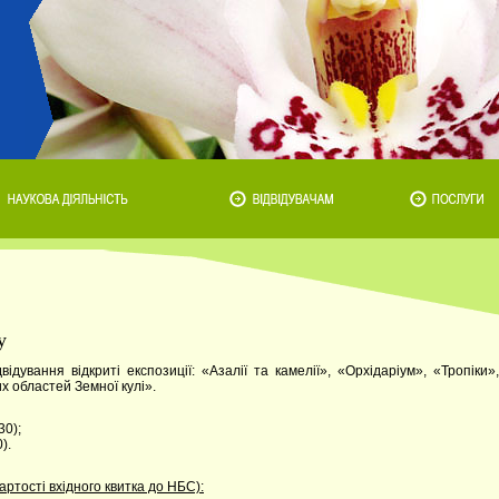
у
дування відкриті експозиції: «Азалії та камелії», «Орхідаріум», «Тропіки»,
х областей Земної кулі».
30);
).
артості вхідного квитка до НБС):