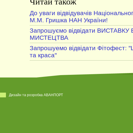
Читай також
До уваги відвідувачів Національног
М.М. Гришка НАН України!
Запрошуємо відвідати ВИСТАВКУ
МИСТЕЦТВА
Запрошуемо відвідати Фітофест: "
та краса"
Дизайн та розробка АВАНПОРТ