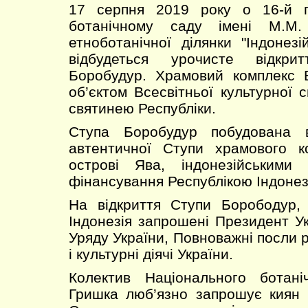
17 серпня 2019 року о 16-й г
ботанічному саду імені М.М.
етноботанічної ділянки "Індонез
відбудеться урочисте відкри
Боробудур. Храмовий комплекс Б
об’єктом Всесвітньої культурної
святинею Республіки.
Ступа Боробудур побудована 
автентичної Ступи храмового 
острові Ява, індонезійськими
фінансування Республікою Індонез
На відкриття Ступи Борободур, 
Індонезія запрошені Президент Ук
Уряду України, Повноважні посли рі
і культурні діячі України.
Колектив Національного ботан
Гришка люб’язно запрошує киян і