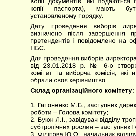
Копії документів, які подаються 
копії паспорта), мають бу
установленому порядку.
Дату проведення виборів дир
визначено після завершення п
претендентів і повідомлено на оф
НБС.
Для проведення виборів директора
від 23.01.2018 р. № 6-о створе
комітет та виборча комісія, які 
обрали своє керівництво.
Склад організаційного комітету:
1. Гапоненко М.Б., заступник дире
роботи – Голова комітету;
2. Буюн Л.І., завідувач відділу троп
субтропічних рослин – заступник Г
3. Філіпова Ю.О., начальник відділ