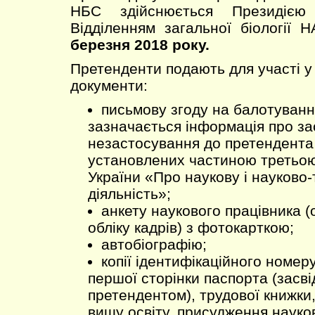
НБС здійснюється Президіє
Відділенням загальної біології 
березня 2018 року.
Претенденти подають для участі у 
документи:
письмову згоду на балотування
зазначається інформація про з
незастосування до претендента
установлених частиною третьою
України «Про наукову і науково-
діяльність»;
анкету наукового працівника (
обліку кадрів) з фотокарткою;
автобіографію;
копії ідентифікаційного номер
першої сторінки паспорта (засв
претендентом), трудової книжки
вищу освіту, присудження науко