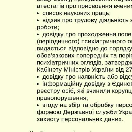
атестатів про присвоєння вчени
список наукових праць;
відзив про трудову діяльність 
роботи;
довідку про проходження поп
(періодичного) психіатричного о
видається відповідно до порядк
обов’язкових попередніх та пер
психіатричних оглядів, затверд
Кабінету Міністрів України від 
довідку про наявність або відс
інформаційну довідку з Єдино
реєстру осіб, які вчинили корупц
правопорушення;
згоду на збір та обробку перс
формою Державної служби Украї
захисту персональних даних.