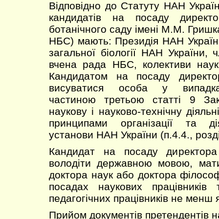
Відповідно до Статуту НАН Украї
кандидатів на посаду директо
ботанічного саду імені М.М. Гришк
НБС) мають: Президія НАН Україн
загальної біології НАН України, 
вчена рада НБС, колективи наук
Кандидатом на посаду директ
висуватися особа у випадка
частиною третьою статті 9 За
наукову і науково-технічну діяль
принципами організації та ді
установи НАН України (п.4.4., розді
Кандидат на посаду директор
володіти державною мовою, мати
доктора наук або доктора філософ
посадах наукових працівників 
педагогічних працівників не менш я
Прийом документів претендентів н