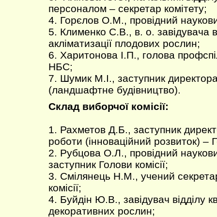
персоналом – секретар комітету;
4. Горєлов О.М., провідний наукови
5. Клименко С.В., в. о. завідувача в
акліматизації плодових рослин;
6. Харитонова І.П., голова профспі
НБС;
7. Шумик М.І., заступник директор
(ландшафтне будівництво).
Склад виборчої комісії:
1. Рахметов Д.Б., заступник директ
роботи (інноваційний розвиток) – Г
2. Рубцова О.Л., провідний наукови
заступник Голови комісії;
3. Смілянець Н.М., учений секрет
комісії;
4. Буйдін Ю.В., завідувач відділу к
декоративних рослин;