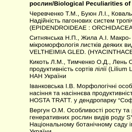
рослин/Biological Peculiarities of
Черевченко Т.М., Буюн Л.І., Коваль
Надійність пагонових систем тропі
(EPIDENDROIDEAE : ORCHIDACEA
Ситнянська Н.П., Жила А.І. Макро-
мікроморфологія листків деяких ви
VELTHEIMIA GLED. (HYACINTHAC
Кикоть Л.М., Тимченко О.Д., Лень 
продуктивність сортів лілії (Lilium 
НАН України
Іванковська І.В. Морфологічні особ
насіння та насіннєва продуктивніс
HOSTA TRATT. у дендропарку “Софі
Вергун О.М. Особливості росту та
генеративних рослин видів роду 
Національному ботанічному саду 
України