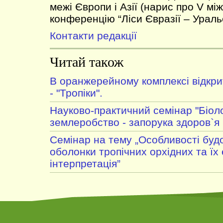
межі Європи і Азії (нарис про V м
конференцію “Ліси Євразії – Уральс
Контакти редакції
Читай також
В оранжерейному комплексі відкри
- "Тропіки".
Науково-практичний семінар "Біол
землеробство - запорука здоров`я 
Cемінар на тему „Особливості будо
оболонки тропічних орхідних та їх 
інтерпретація”