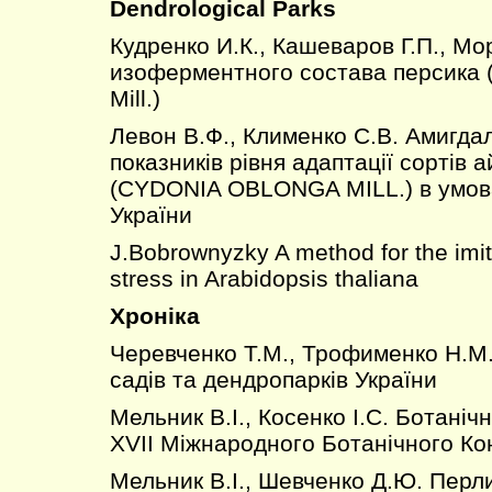
Dendrological Parks
Кудренко И.К., Кашеваров Г.П., Мо
изоферментного состава персика (P
Mill.)
Левон В.Ф., Клименко С.В. Амигдал
показників рівня адаптації сортів 
(CYDONIA OBLONGA MILL.) в умов
України
J.Bobrownyzky A method for the imit
stress in Arabidopsis thaliana
Хроніка
Черевченко Т.М., Трофименко Н.М.
садів та дендропарків України
Мельник В.І., Косенко І.С. Ботанічн
ХVІІ Міжнародного Ботанічного Ко
Мельник В.І., Шевченко Д.Ю. Перл