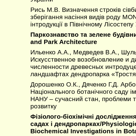
Рись М.В. Визначення строків сівб
зберігання насіння видів роду MO
інтродукції в Північному Лісостепу
Паркознавство та зелене будівн
and Park Architecture
Ильенко А.А., Медведев В.А., Шуль
Искусственное возобновление и д
численности древесных интродуце
ландшафтах дендропарка «Трост
Дорошенко О.К., Дяченко Г.Д. Арб
Національного ботанічного саду і
НАНУ – сучасний стан, проблеми т
розвитку
Фізіолого-біохімічні дослідженн
садах і дендропарках/Physiologi
Biochemical Investigations in Bo