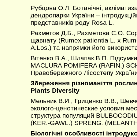
Рубцова О.Л. Ботанічні, акліматиза
дендропарки України – інтродукцій
представників роду Rosa L.
Рахметов Д.Б., Рахметова С.О. Со
щавнату (Rumex patientia L. x Rum
A.Los.) та напрямки його використ
Вітенко В.А., Шлапак В.П. Підсумки
MACLURA POMIFERA (RAFIN.) SCH
Правобережного Лісостепу Україн
Збереження різноманіття рослин/
Plants Diversity
Мельник В.И., Гриценко В.В., Шев
эколого-ценотические условия ме
структура популяций BULBOCOD
(KER.-GAWL.) SPRENG. (MELANT
Біологічні особливості інтродук