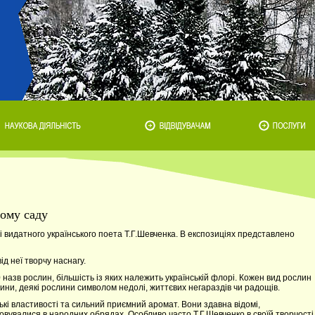
ному саду
і видатного українського поета Т.Г.Шевченка. В експозиціях представлено
ід неї творчу наснагу.
 назв рослин, більшість із яких належить українській флорі. Кожен вид рослин
ини, деякі рослини символом недолі, життєвих негараздів чи радощів.
ькі властивості та сильний приємний аромат. Вони здавна відомі,
овувалися в народних обрядах. Особливо часто Т.Г.Шевченко в своїй творчості