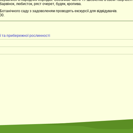
 барвінок, любисток, ряст очерет, будяк, кропива.
Ботанічного саду з задоволеням проводять екскурсії для відвідувачів.
00.
ї та прибережної рослинності