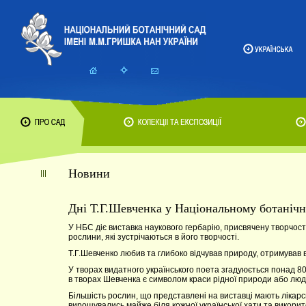
Новини
Дні Т.Г.Шевченка у Національному ботаніч
У НБС діє виставка наукового гербарію, присвячену творчост
рослини, які зустрічаються в його творчості.
Т.Г.Шевченко любив та глибоко відчував природу, отримував в
У творах видатного українського поета згадуюється понад 80
в творах Шевченка є символом краси рідної природи або люд
Більшість рослин, що представлені на виставці мають лікарс
вирощувались майже біля кожної української хати та викорит