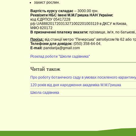
захист рослин.
Вартість курсу складає
– 3000.00 грн.
Реквізити НБС імені М.М.Гришка НАН України:
код ЄДРПОУ 05417228
р/р UA888201720313271002201003119 в ДКСУ м.Києва,
МФО 820172
В призначенні платежу вказати:
прізвище, ім’я, по батькові
Проїзд:
від станції метро “Печерська” автобусом № 62 або т
Телефони для довідок:
(050) 358-64-04.
E-mail:
pandarija@gmail.com
Розклад роботи "Школи садівника"
Читай також
Про роботу ботанічного саду в умовах посиленого карантин
120 років від дня народження академіка М.М.Гришка
Школа садівника