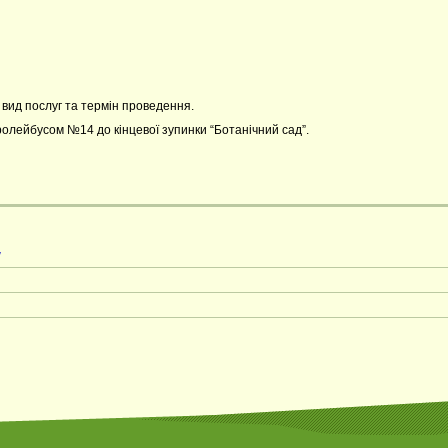
, вид послуг та термін проведення.
ролейбусом №14 до кінцевої зупинки “Ботанічний сад”.
у