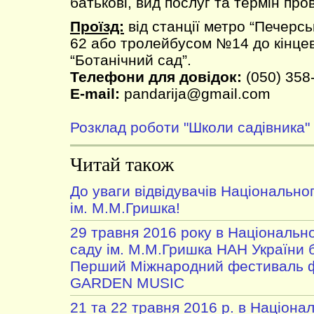
батькові, вид послуг та термін про
Проїзд:
від станції метро “Печерс
62 або тролейбусом №14 до кінцев
“Ботанічний сад”.
Телефони для довідок:
(050) 358
E-mail:
pandarija@gmail.com
Розклад роботи "Школи садівника"
Читай також
До уваги відвідувачів Національно
ім. М.М.Гришка!
29 травня 2016 року в Національн
саду ім. М.М.Гришка НАН України 
Перший Міжнародний фестиваль ф
GARDEN MUSIC
21 та 22 травня 2016 р. в Націон