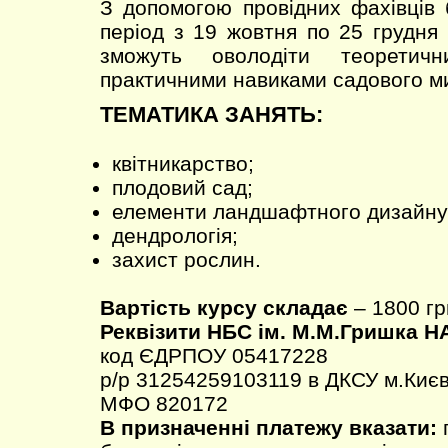
З допомогою провідних фахівців 
період з 19 жовтня по 25 грудня
зможуть оволодіти теоретич
практичними навиками садового м
ТЕМАТИКА ЗАНЯТЬ:
квітникарство;
плодовий сад;
елементи ландшафтного дизайну
дендрологія;
захист рослин.
Вартість курсу складає
– 1800 гр
Реквізити НБС ім. М.М.Гришка Н
код ЄДРПОУ 05417228
р/р 31254259103119 в ДКСУ м.Києв
МФО 820172
В призначенні платежу вказати:
п