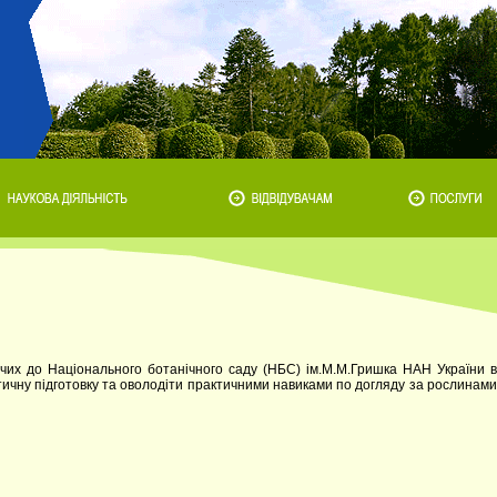
чих до Національного ботанічного саду (НБС) ім.М.М.Гришка НАН України в
чну підготовку та оволодіти практичними навиками по догляду за рослинами