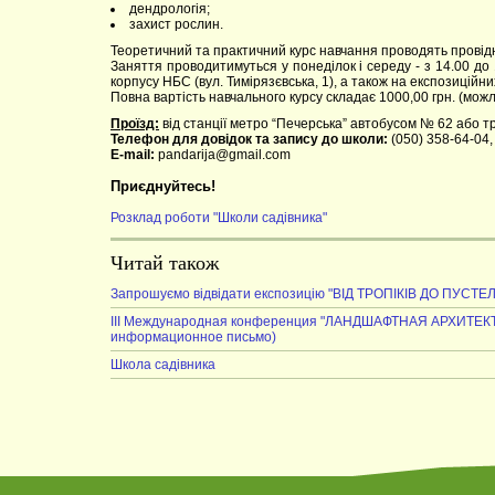
дендрологія;
захист рослин.
Теоретичний та практичний курс навчання проводять провідні
Заняття проводитимуться у понеділок і середу - з 14.00 до 1
корпусу НБС (вул. Тимірязєвська, 1), а також на експозиційни
Повна вартість навчального курсу складає 1000,00 грн. (можл
Проїзд:
від станції метро “Печерська” автобусом № 62 або т
Телефон для довідок та запису до школи:
(050) 358-64-04,
E-mail:
pandarija@gmail.com
Приєднуйтесь!
Розклад роботи "Школи садівника"
Читай також
Запрошуємо відвідати експозицію "ВІД ТРОПІКІВ ДО ПУСТЕЛ
III Международная конференция "ЛАНДШАФТНАЯ АРХИТЕ
информационное письмо)
Школа садівника