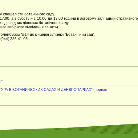
 спеціалісти ботанічного саду.
7.00, а в суботу – з 10.00 до 13.00 години в актовому залі адміністративного
х і дослідних ділянках ботанічного саду.
иве вибіркове відвідання занять).
ролейбусом №14 до кінцевої зупинки “Ботанічний сад”.
 (044) 285-41-05.
І"
КТУРА В БОТАНИЧЕСКИХ САДАХ И ДЕНДРОПАРКАХ" (первое