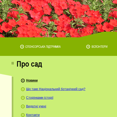
Новини
Що таке Національний ботанічний сад?
Сторінками історії
Видатні учені
Контакти