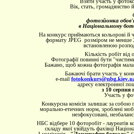
Взяти участь у фоток
Вік, стать, громадянство 
фотозйомка обов'
в Національному бота
На конкурс приймаються кольорові й ч
формату JPEG розміром не менше 2 
встановленою розпо
Кількість робіт від 
Фотографії повинні бути "чистими"
Бажано, щоб кожна фотографія мала
Бажаючі брати участь у кон
e-maіl
foto
konkurs
@
nbg
.
kiev
.
u
адресу електронної по
з 10 серпня 
Участь у фо
Конкурсна комісія залишає за собою п
морально-етичних норм, зроблені моб
незфокусовані, незбаланс
НБС відбере 10 фоторобіт - лауреатів ко
складу якої увійдуть фахівці Націон
І-номінація -
"Ландшафти ботсаду"
(1