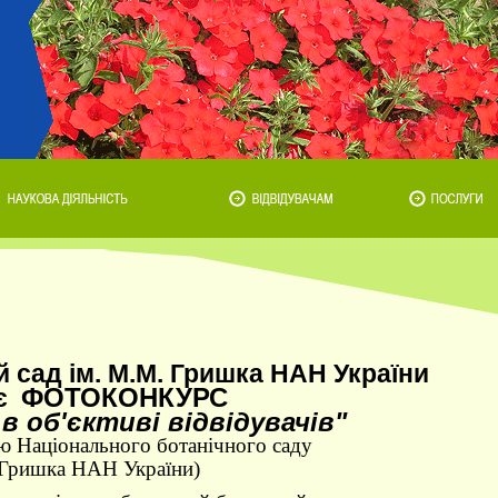
 сад ім. М.М. Гришка НАН України
ФОТОКОНКУРС
є
в об'єктиві
відвідувачів"
ю Національного ботанічного саду
 Гришка НАН України)