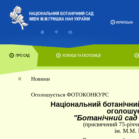
Новини
Оголошується ФОТОКОНКУРС
Національний ботанічний
оголошу
"Ботанічний сад 
(присвячений 75-річч
ім. М.М.