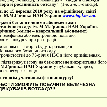
ора й рослинність ботсаду
" (1-е, 2-е, 3-є місце).
 до 15 вересня 2010 року на офіційному сайті
 ім. М.М.Гришка НАН України
www
.
nbg
.
kiev
.
ua
.
джені безкоштовними абонементами
отанічного саду ім. М.М.Гришка НАН України.
іврічний; 3-місце – квартальний абонемент
)
им телефоном або електронною поштою,
ком конкурсу при реєстрації.
иланням на авторів будуть розміщені
ціонального ботанічного саду,
урочистостей до 75-річчя НБС в його приміщеннях.
 підтверджує згоду на безкоштовне використання його
М.М.Гришка НАН України
у публікаціях, пресі,
рнет-ресурсах тощо.
моги всім учасникам фотоконкурсу!
ОРОБОТИ ЗМОЖУТЬ ПОБАЧИТИ ВЕЛИЧЕЗНА
ІДВІДУВАЧІВ БОТСАДУ!!!