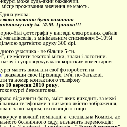
онкурсі може будь
-
який бажаючий.
й місце проживання значення не мають.
Єдина умова:
язково повинна бути виконана
нічному саду ім. М.М. Гришка!!!
орно-білі фотографії у вигляді електронних файлів
мегапікселів, з мінімальним стисненням 5-10%і
дільчою здатністю друку 300
dpi.
одного учасника - не більше 5-ти.
, не містити текстові мітки, знаки і логотипи.
 назву і супроводжувалася коротким коментарем.
курсі мають висилати свої фотороботи на
a
вказавши своє Прізвище, ім'я, по-батькові,
шти та номер контактного телефону
по 10 вересня 2010 року
.
токонкурсі безкоштовна.
раво відхилити фото, зміст яких виходить за межі
ільними телефонами з низькою якістю зображення,
овані за кольором, експозицією тощо.
нкурсу в кожній номінації, а спеціальна Комісія, до
ального ботанічного саду, визначить переможців:
-е, 2-е, 3-є місце), ІІ номінація -
"Люди й споруди"