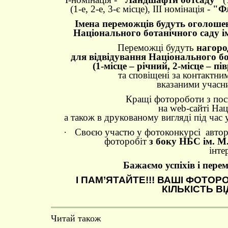
(1-е, 2-е, 3-є місце), ІІІ номінація -
"Фл
Імена переможців будуть оголошені
Національного ботанічного саду
Переможці будуть
нагоро
для відвідування Національного б
(
1-місце – річний, 2-місце – п
та сповіщені за контактн
вказаними учасни
Кращі фотороботи
з
пос
на
web
-
сайті На
а також в друкованому вигляді під
час 
·
Своєю участю у фотоконкурсі автор
фоторобіт
з боку НБС ім. 
інте
Бажаємо успіхів і пере
І ПАМ’ЯТАЙТЕ!!! ВАШІ ФОТ
КІЛЬКІСТЬ В
Читай також