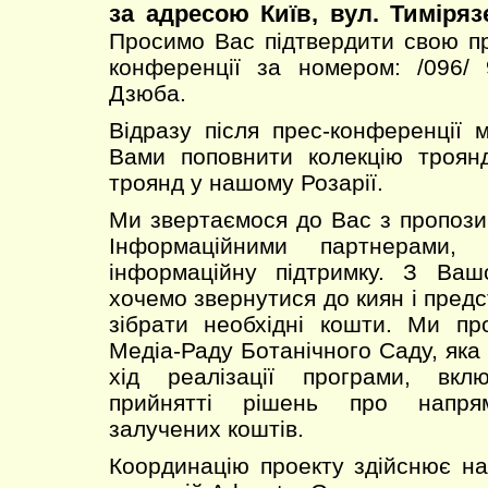
за адресою Київ, вул. Тимірязє
Просимо Вас підтвердити свою пр
конференції за номером: /096/
Дзюба.
Відразу після прес-конференції
Вами поповнити колекцію троян
троянд у нашому Розарії.
Ми звертаємося до Вас з пропоз
Інформаційними партнерами, 
інформаційну підтримку. З Ва
хочемо звернутися до киян і предст
зібрати необхідні кошти. Ми пр
Медіа-Раду Ботанічного Саду, яка
хід реалізації програми, вк
прийнятті рішень про напрям
залучених коштів.
Координацію проекту здійснює н