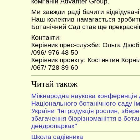
компаній Advanter Group.
Ми завжди раді бачити відвідувач
Наш колектив намагається зробити
Ботанічний Сад став ще прекрасні
Контакти:
Керівник прес-служби: Ольга Дзюб
/096/ 976 48 50
Керівник проекту: Костянтин Корні
/067/ 728 89 60
Читай також
Міжнародна наукова конференція д
Національного ботанічного саду і
України "Інтродукція рослин, збер
збагачення біорізноманіття в ботан
дендропарках"
Школа садівника