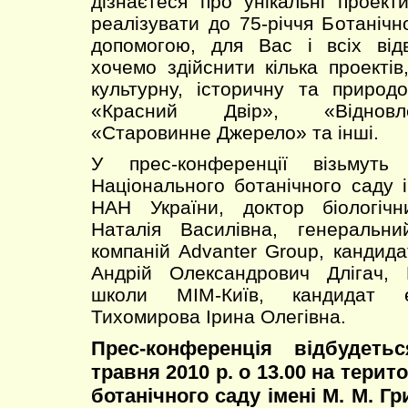
дізнаєтеся про унікальні проект
реалізувати до 75-річчя Ботаніч
допомогою, для Вас і всіх від
хочемо здійснити кілька проекті
культурну, історичну та природо
«Красний Двір», «Відновл
«Старовинне Джерело» та інші.
У прес-конференції візьмуть
Національного ботанічного саду 
НАН України, доктор біологіч
Наталія Василівна, генеральн
компаній Advanter Group, кандида
Андрій Олександрович Длігач, 
школи МІМ-Київ, кандидат е
Тихомирова Ірина Олегівна.
Прес-конференція відбудет
травня 2010 р. о 13.00 на терит
ботанічного саду імені М. М. Г