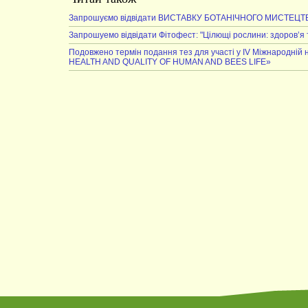
Запрошуємо відвідати ВИСТАВКУ БОТАНІЧНОГО МИСТЕЦТ
Запрошуемо відвідати Фітофест: "Цілющі рослини: здоров’я 
Подовжено термін подання тез для участі у IV Міжнародн
HEALTH AND QUALITY OF HUMAN AND BEES LIFE»