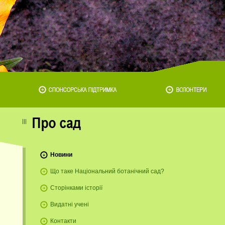
Новини
Що таке Національний ботанічний сад?
Сторінками історії
Видатні учені
Контакти