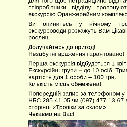
Для того щоб нетрадиційно відзна
співробітники відділу пропоную
екскурсію Оранжерейним комплек
Ви опинитесь у нічному тро
екскурсоводи розкажуть Вам цікаві 
рослин.
Долучайтесь до пригод!
Незабутні враження гарантовано!
Перша екскурсія відбудеться 1 квіт
Екскурсійні групи − до 10 осіб. Трив
вартість для 1 особи – 100 грн.
Кількість місць обмежена!
Попередній запис за телефоном у
НБС 285-41-05 чи (097) 477-13-67 
сторінці «Тропіки за склом».
Чекаємо на Вас!