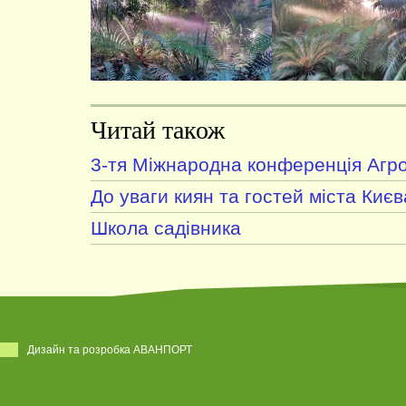
Читай також
3-тя Міжнародна конференція Агро
До уваги киян та гостей міста Києв
Школа садівника
Дизайн та розробка АВАНПОРТ