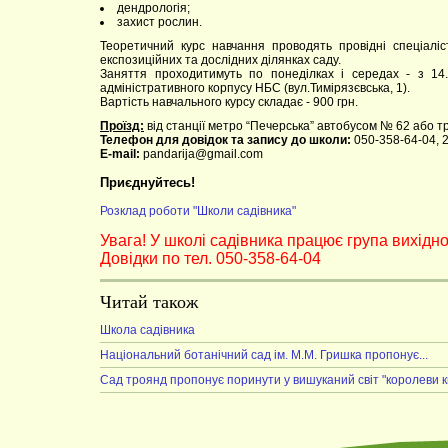
дендрологія;
захист рослин.
Теоретичний курс навчання проводять провідні спеціалі
експозиційних та дослідних ділянках саду.
Заняття проходитимуть по понеділках і середах - з 14
адміністративного корпусу НБС (вул.Тимірязєвська, 1).
Вартість навчального курсу складає - 900 грн.
Проїзд:
від станції метро “Печерська” автобусом № 62 або т
Телефон для довідок та запису до школи:
050-358-64-04, 2
E-mail:
pandarija@gmail.com
Приєднуйтесь!
Розклад роботи "Школи садівника"
Увага! У школі садівника працює група вихідно
Довідки по тел. 050-358-64-04
Читай також
Школа садівника
Національний ботанічний сад ім. М.М. Гришка пропонує...
Сад троянд пропонує поринути у вишуканий світ "королеви кв