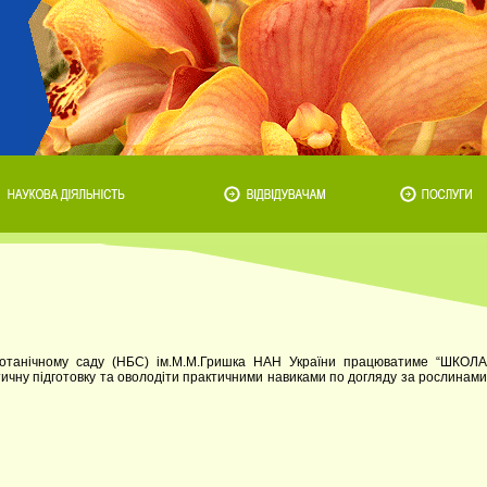
ботанічному саду (НБС) ім.М.М.Гришка НАН України працюватиме “ШКОЛА
ичну підготовку та оволодіти практичними навиками по догляду за рослинами