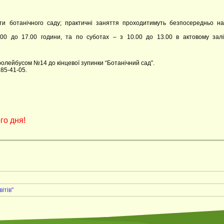
сти ботанічного саду; практичні заняття проходитимуть безпосередньо на
.00 до 17.00 години, та по суботах – з 10.00 до 13.00 в актовому залі
ролейбусом №14 до кінцевої зупинки “Ботанічний сад”.
85-41-05.
го дня!
ітів"