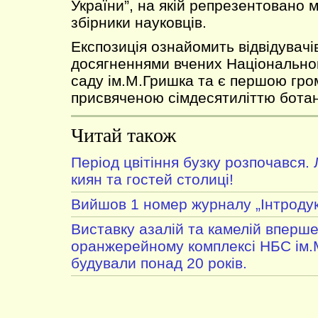
України”, на якій репрезентовано м
збірники науковців.
Експозиція ознайомить відвідувачі
досягненнями вчених Національно
саду ім.М.Гришка та є першою гро
присвяченою сімдесятиліттю ботан
Читай також
Період цвітіння бузку розпочався.
киян та гостей столиці!
Вийшов 1 номер журналу „Інтродук
Виставку азалій та камелій вперше
оранжерейному комплексі НБС ім.
будували понад 20 років.