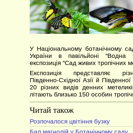
У Національному ботанічному са
України в павільйоні "Водна 
експозиція "Сад живих тропічних ме
Експозиція представляє різн
Південно-Східної Азії й Південної
20 різних видів денних метеликі
літають близько 150 особин тропіч
Читай також
Розпочалося цвітіння бузку
Бал магнолій у Ботанічному саду