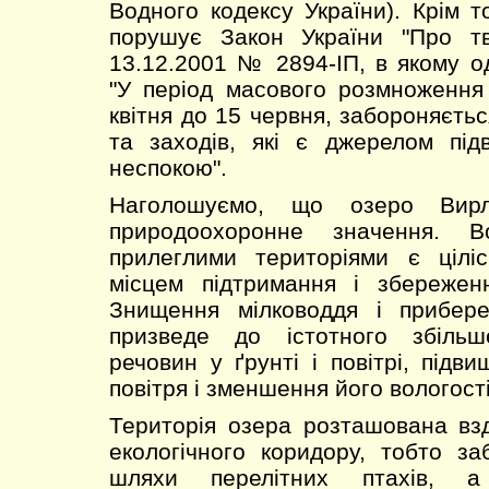
Водного кодексу України). Крім т
порушує Закон України "Про тв
13.12.2001 № 2894-ІП, в якому о
"У період масового розмноження
квітня до 15 червня, забороняєть
та заходів, які є джерелом пі
неспокою".
Наголошуємо, що озеро Вир
природоохоронне значення. 
прилеглими територіями є цілі
місцем підтримання і збереженн
Знищення мілководдя і прибер
призведе до істотного збільш
речовин у ґрунті і повітрі, підв
повітря і зменшення його вологості
Територія озера розташована вз
екологічного коридору, тобто заб
шляхи перелітних птахів, 