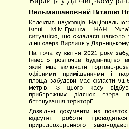
Вирлиця у Дарницькому райо
Вельмишановний Віталію В
Колектив науковців Національног
імені М.М.Гришка НАН Украї
ситуацією, що склалася навколо 
лінії озера Вирлиця у Дарницькому
На початку квітня 2021 року заб
Інвест» розпочав будівництво в
який має включати торгово-роз
офісними приміщеннями і парк
площа забудови має скласти 91,
метрів. З цього часу відбув
прибережних ділянок озера п
бетонування території.
Дозвільні документи на початок
відсутні, роботи проводять
природоохоронного законодав