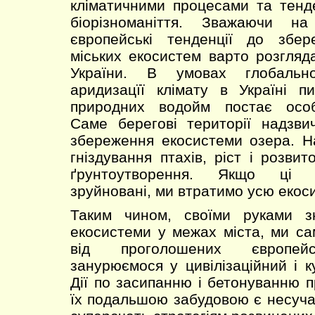
кліматичними процесами та тенд
біорізноманіття. Зважаючи н
європейські тенденції до збе
міських екосистем варто розгляд
України. В умовах глобально
аридизацїї клімату в Україні п
природних водойм постає особ
Саме берегові території надзви
збереження екосистеми озера. Н
гніздування птахів, ріст і розви
ґрунтоутворення. Якщо ці т
зруйновані, ми втратимо усю екос
Таким чином, своїми руками з
екосистеми у межах міста, ми са
від проголошених європейс
занурюємося у цивілізаційний і к
Дії по засипанню і бетонуванню п
їх подальшою забудовою є несуча