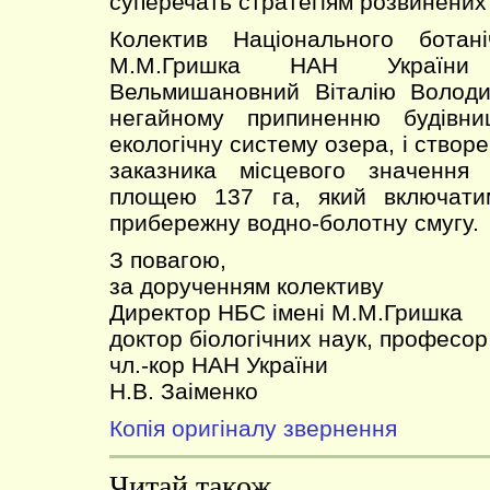
суперечать стратегіям розвинених к
Колектив Національного ботан
М.М.Гришка НАН України
Вельмишановний Віталію Володи
негайному припиненню будівни
екологічну систему озера, і ство
заказника місцевого значення
площею 137 га, який включати
прибережну водно-болотну смугу.
З повагою,
за дорученням колективу
Директор НБС імені М.М.Гришка
доктор біологічних наук, професор
чл.-кор НАН України
Н.В. Заіменко
Копія оригіналу звернення
Читай також