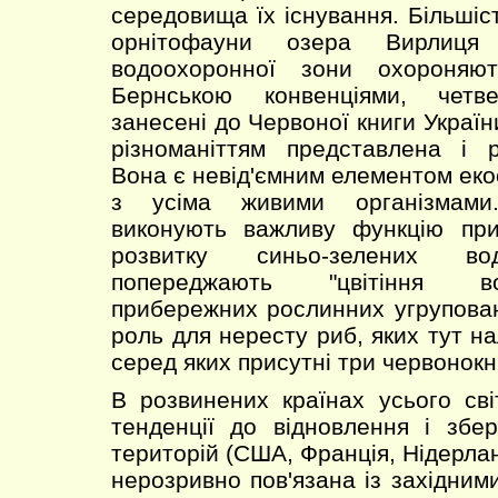
середовища їх існування. Більшіст
орнітофауни озера Вирлиця
водоохоронної зони охороняю
Бернською конвенціями, четв
занесені до Червоної книги Украї
різноманіттям представлена і р
Вона є невід'ємним елементом еко
з усіма живими організмами
виконують важливу функцію при
розвитку синьо-зелених во
попереджають "цвітіння во
прибережних рослинних угрупован
роль для нересту риб, яких тут на
серед яких присутні три червонокн
В розвинених країнах усього сві
тенденції до відновлення і збе
територій (США, Франція, Нідерлан
нерозривно пов'язана із західним