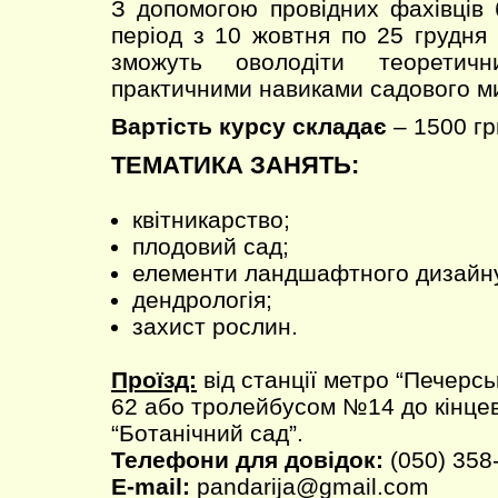
З допомогою провідних фахівців 
період з 10 жовтня по 25 грудня
зможуть оволодіти теоретич
практичними навиками садового м
Вартість курсу складає
– 1500 гр
ТЕМАТИКА ЗАНЯТЬ:
квітникарство;
плодовий сад;
елементи ландшафтного дизайн
дендрологія;
захист рослин.
Проїзд:
від станції метро “Печерс
62 або тролейбусом №14 до кінцев
“Ботанічний сад”.
Телефони для довідок:
(050) 358
E-mail:
pandarija@gmail.com