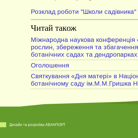
Розклад роботи "Школи садівника"
Читай також
Міжнародна наукова конференція 
рослин, збереження та збагачення 
ботанічних садах та дендропарках
Оголошення
Святкування «Дня матері» в Наці
ботанічному саду ім.М.М.Гришка 
Дизайн та розробка АВАНПОРТ