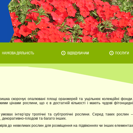
Гришка скорочує опалювані площі оранжерей та ущільнює колекційні фонди.
кими цінами рослини, що є в достатній кількості і мають чудові фітонцидні
 умовах інтер’єру тропічні та субтропічні рослини. Серед таких рослин –
, декоративно-плодові та багато інших.
омірів до невеликих рослин для розміщення на підвіконнях чи інших елементах