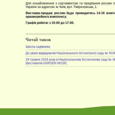
Для ознайомлення з сортиментом та придбання рослин пр
України за адресою: м. Київ, вул. Тімірязєвська, 1.
Виставка-продаж рослин буде проводитись 14-16 жовтня
оранжерейного комплексу.
Графік роботи: з 10-00 до 17-00.
Читай також
Школа садівника
До уваги відвідувачів Національного ботанічного саду ім. М.
29 травня 2016 року в Національному ботанічному саду ім
фестивалів GARDEN MUSIC