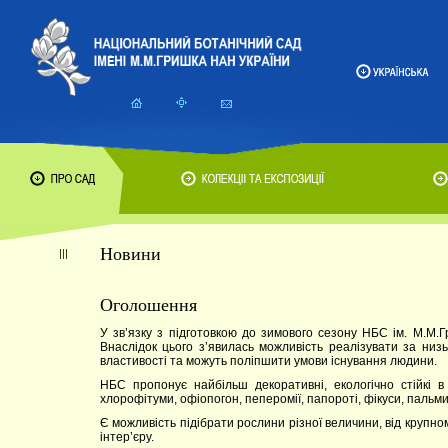
Новини
Оголошення
У зв’язку з підготовкою до зимового сезону НБС ім. М.М.
Внаслідок цього з’явилась можливість реалізувати за низь
властивості та можуть поліпшити умови існування людини.
НБС пропонує найбільш декоративні, екологічно стійкі в
хлорофітуми, офіопогон, пеперомії, папороті, фікуси, пальми
Є можливість підібрати рослини різної величини, від крупн
інтер’єру.