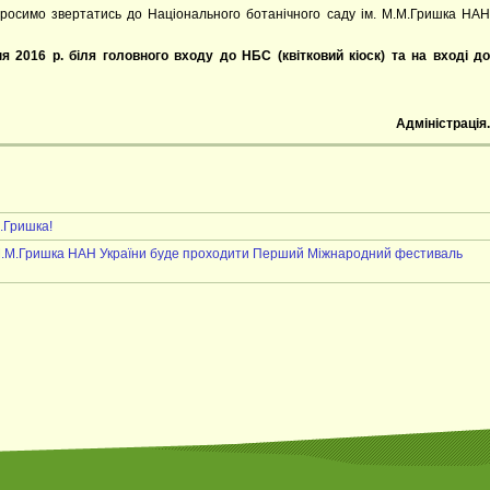
осимо звертатись до Національного ботанічного саду ім. М.М.Гришка НАН
 2016 р. біля головного входу до НБС (квітковий кіоск) та на вході до
Адміністрація.
М.Гришка!
. М.М.Гришка НАН України буде проходити Перший Міжнародний фестиваль