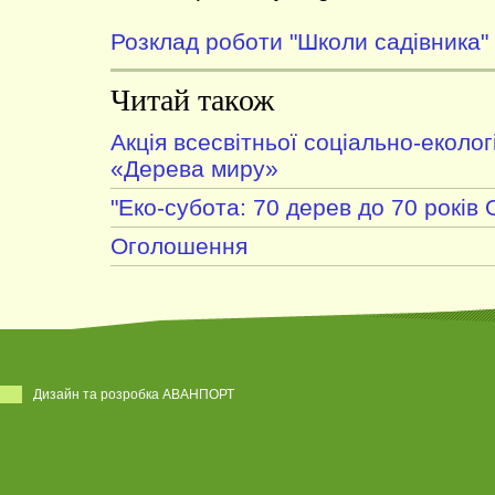
Розклад роботи "Школи садівника"
Читай також
Акція всесвітньої соціально-екологі
«Дерева миру»
"Еко-субота: 70 дерев до 70 років
Оголошення
Дизайн та розробка АВАНПОРТ