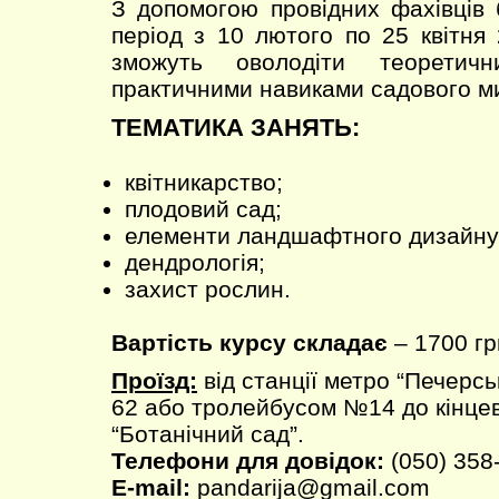
З допомогою провідних фахівців 
період з 10 лютого по 25 квітня
зможуть оволодіти теоретич
практичними навиками садового м
ТЕМАТИКА ЗАНЯТЬ:
квітникарство;
плодовий сад;
елементи ландшафтного дизайну
дендрологія;
захист рослин.
Вартість курсу складає
– 1700 гр
Проїзд:
від станції метро “Печерс
62 або тролейбусом №14 до кінцев
“Ботанічний сад”.
Телефони для довідок:
(050) 358
E-mail:
pandarija@gmail.com