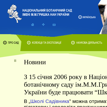
Новини
З 15 січня 2006 року в Наці
ботанічному саду ім.М.М.Г
України буде працювати “Шк
B „
Школі Садівника
” можна отрима
підготовку і оволодіти практичним