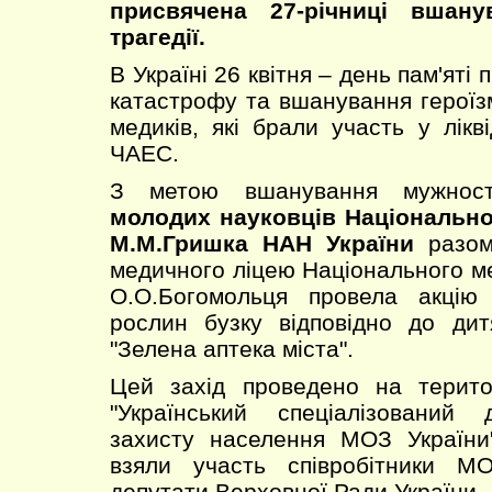
присвячена 27-річниці вшану
трагедії.
В Україні 26 квітня – день пам'яті
катастрофу та вшанування героїз
медиків, які брали участь у лікві
ЧАЕС.
З метою вшанування мужності
молодих науковців Національног
М.М.Гришка НАН України
разом 
медичного ліцею Національного ме
О.О.Богомольця провела акцію
рослин бузку відповідно до д
"Зелена аптека міста".
Цей захід проведено на терито
"Український спеціалізований 
захисту населення МОЗ України"
взяли участь співробітники М
депутати Верховної Ради України.