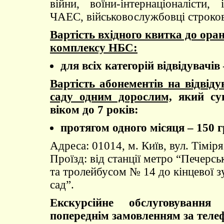
війни, воїни-інтернаціоналісти, 
ЧАЕС, військовослужбовці строков
Вартість вхідного квитка до ора
комплексу НБС:
для всіх категорій відвідувачів 
Вартість абонементів на відвід
саду одним дорослим,
який суп
віком до 7 років:
протягом одного місяця – 150 г
Адреса: 01014, м. Київ, вул. Тіміря
Проїзд: від станції метро “Печерс
та тролейбусом № 14 до кінцевої 
сад”.
Екскурсійне обслуговування 
попереднім замовленням за теле