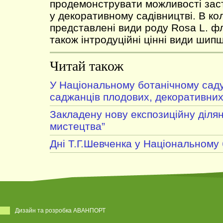
продемонструвати можливості за
у декоративному садівництві. В кол
представлені види роду Rosa L. фл
також інтродуційні цінні види шип
Читай також
У Національному ботанічному сад
саджанців плодових, декоративни
Закладену нову експозиційну ділян
мистецтва”
Дні Т.Г.Шевченка у Національному
Дизайн та розробка АВАНПОРТ