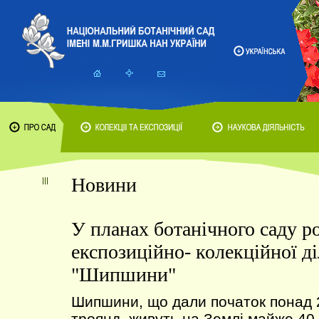
Новини
У планах ботанічного саду р
експозиційно- колекційної д
"Шипшини"
Шипшини, що дали початок понад 
троянд, живуть на Землі майже 40 