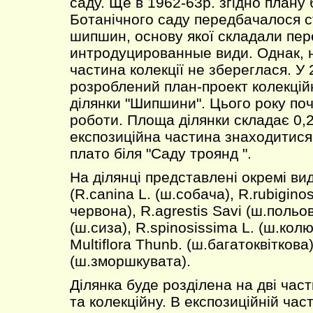
саду. Ще в 1962-63р. згідно плану
Ботанічного саду передбачалося с
шипшин, основу якої складали пе
интродуцированные види. Однак, н
частина колекції не збереглася. У 
розроблений план-проект колекцій
ділянки "Шипшини". Цього року по
роботи. Площа ділянки складає 0,2
експозиційна частина знаходитися
плато біля "Саду троянд ".
На ділянці представлені окремі ви
(R.canіna L. (ш.собача), R.rubіgіno
червона), R.agrestіs Savі (ш.польов
(ш.сиза), R.spіnosіssіma L. (ш.кол
Multіflora Thunb. (ш.багатоквіткова
(ш.зморшкувата).
Ділянка буде розділена на дві час
та колекційну. В експозиційній час