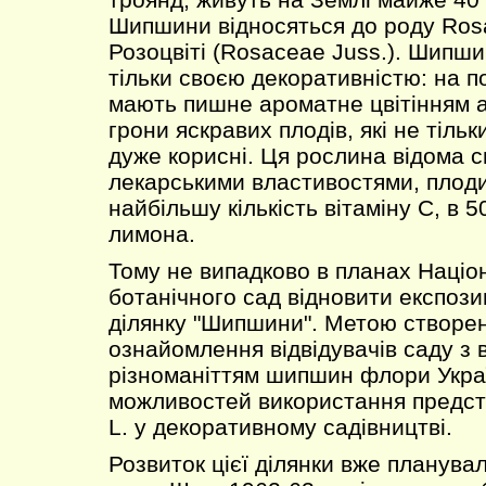
Шипшини відносяться до роду Rosa
Розоцвіті (Rosaceae Juss.). Шипш
тільки своєю декоративністю: на п
мають пишне ароматне цвітінням а
грони яскравих плодів, які не тільки
дуже корисні. Ця рослина відома 
лекарськими властивостями, плод
найбільшу кількість вітаміну С, в 
лимона.
Тому не випадково в планах Націо
ботанічного сад відновити експозиц
ділянку "Шипшини". Метою створен
ознайомлення відвідувачів саду з
різноманіттям шипшин флори Украї
можливостей використання предст
L. у декоративному садівництві.
Розвиток цієї ділянки вже планува