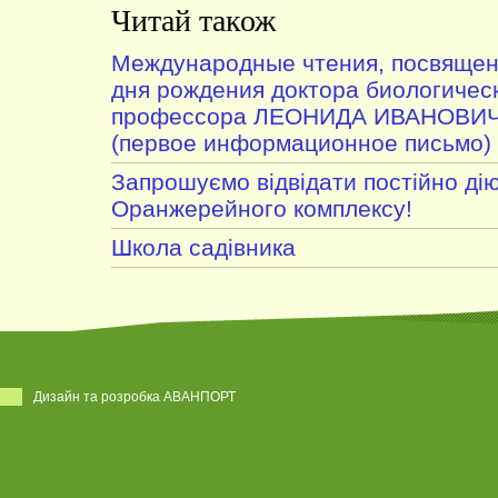
Читай також
Международные чтения, посвящен
дня рождения доктора биологическ
профессора ЛЕОНИДА ИВАНОВИ
(первое информационное письмо)
Запрошуємо відвідати постійно дію
Оранжерейного комплексу!
Школа садівника
Дизайн та розробка АВАНПОРТ