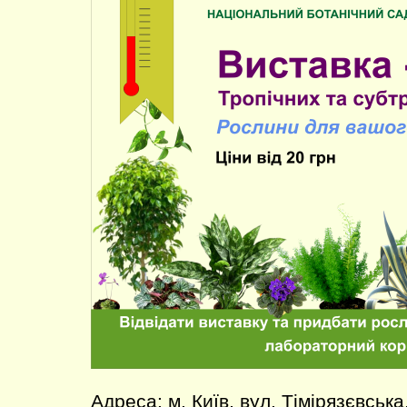
Адреса: м. Київ, вул. Тімірязєвська