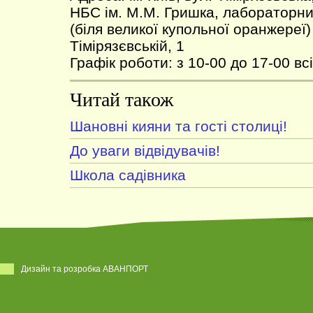
НБС ім. М.М. Гришка, лабораторн
(біля великої купольної оранжереї
Тімірязєвській, 1
Графік роботи: з 10-00 до 17-00 всі
Читай також
Шановні кияни та гості столиці!
До уваги відвідувачів!
Школа садівника
Дизайн та розробка АВАНПОРТ