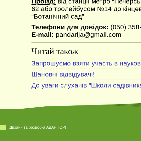
Проїзд:
від станції метро “Печерс
62 або тролейбусом №14 до кінцев
“Ботанічний сад”.
Телефони для довідок:
(050) 358
E-mail:
pandarija@gmail.com
Читай також
Запрошуємо взяти участь в науков
Шановні відвідувачі!
До уваги слухачів "Школи садівника
Дизайн та розробка АВАНПОРТ