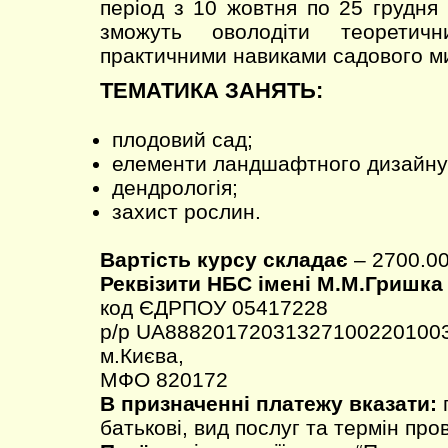
період з 10 жовтня по 25 грудня
зможуть оволодіти теоретич
практичними навиками садового м
ТЕМАТИКА ЗАНЯТЬ:
плодовий сад;
елементи ландшафтного дизайну
дендрологія;
захист рослин.
Вартість курсу складає
– 2700.00
Реквізити НБС імені М.М.Гришка
код ЄДРПОУ 05417228
р/р UA888201720313271002201003
м.Києва,
МФО 820172
В призначенні платежу вказати:
п
батькові, вид послуг та термін про