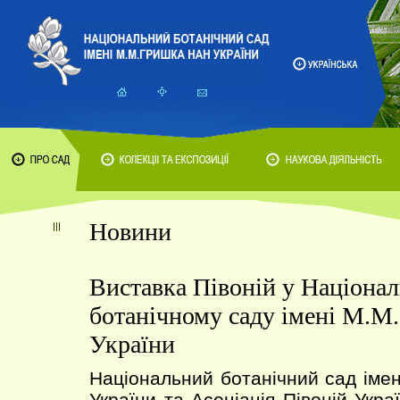
Новини
Виставка Півоній у Націона
ботанічному саду імені М.
України
Національний ботанічний сад іме
України та Асоціація Півоній Укр