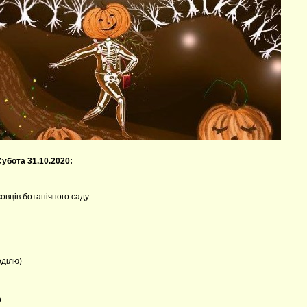
Субота 31.10.2020:
уковців ботанічного саду
еділю)
о