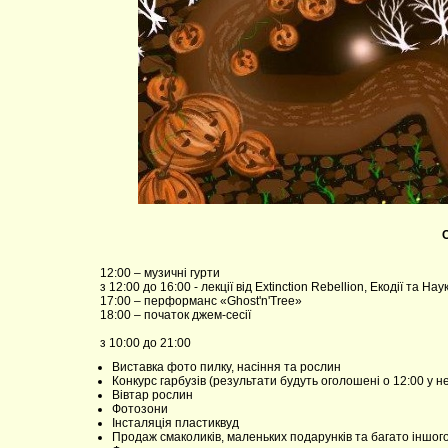
12:00 – музичні гурти
з 12:00 до 16:00 - лекції від Extinction Rebellion, Екодії та На
17:00 – перформанс «Ghost'n'Tree»
18:00 – початок джем-сесії
з 10:00 до 21:00
Виставка фото пилку, насіння та рослин
Конкурс гарбузів (результати будуть оголошені о 12:00 у н
Вівтар рослин
Фотозони
Інсталяція пластиквуд
Продаж смаколиків, маленьких подарунків та багато іншог