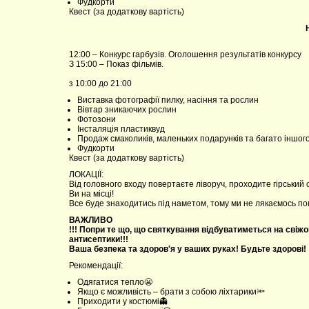
Фудкорти
Квест (за додаткову вартість)
12:00 – Конкурс гарбузів. Оголошення результатів конкурсу
З 15:00 – Показ фільмів.
з 10:00 до 21:00
Виставка фотографії пилку, насіння та рослин
Вівтар зникаючих рослин
Фотозони
Інсталяція пластиквуд
Продаж смаколиків, маленьких подарунків та багато іншог
Фудкорти
Квест (за додаткову вартість)
ЛОКАЦІЇ:
Від головного входу повертаєте ліворуч, проходите гірський с
Ви на місці!
Все буде знаходитись під наметом, тому ми не лякаємось пог
ВАЖЛИВО
!!! Попри те що, що святкування відбуватиметься на свіжо
антисептики!!!
Ваша безпека та здоров'я у ваших руках! Будьте здорові!
Рекомендації:
Одягатися тепло😬
Якщо є можливість – брати з собою ліхтарики🔦
Приходити у костюмі👻