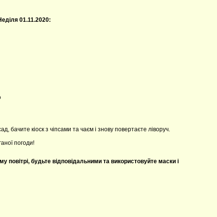
Неділя 01.11.2020:
о
ад, бачите кіоск з чіпсами та чаєм і знову повертаєте ліворуч.
аної погоди!
му повітрі, будьте відповідальними та використовуйте маски і