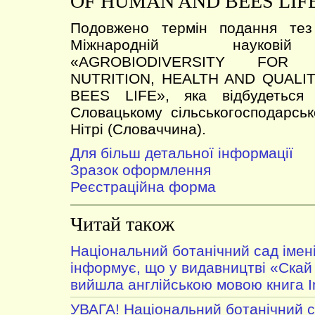
OF HUMAN AND BEES LIF
Подовжено термін подання тез
Міжнародній науковій
«AGROBIODIVERSITY FOR
NUTRITION, HEALTH AND QUALI
BEES LIFE», яка відбудеться
Словацькому сільськогосподарськ
Нітрі (Словаччина).
Для більш детальної інформації
Зразок оформлення
Реєстраційна форма
Читай також
Національний ботанічний сад імен
інформує, що у видавництві «Скай
вийшла англійською мовою книга In
УВАГА! Національний ботанічний 