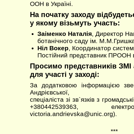
ООН в Україні.
На початку заходу відбудеть
у якому візьмуть участь:
Заіменко Наталія
, Директор На
ботанічного саду ім. М.М.Гришк
Ніл Вокер
, Координатор систем
Постійний представник ПРООН в
Просимо представників ЗМІ
для участі у заході:
За додатковою інформацією звер
Андрієвської,
спеціаліста зі зв`язків з громадсь
+380442539363, елек
victoria.andrievska@unic.org).
***