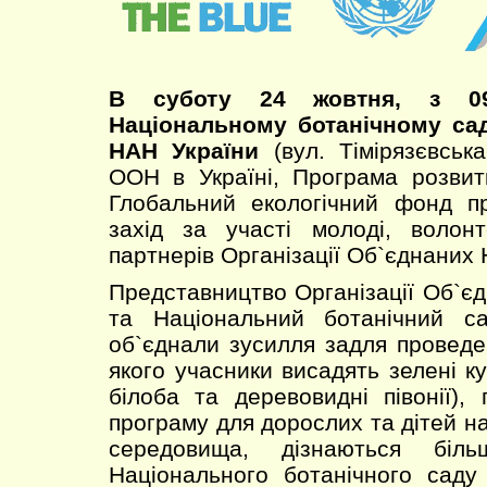
В суботу 24 жовтня, з 09
Національному ботанічному сад
НАН України
(вул. Тімірязєвськ
ООН в Україні, Програма розвит
Глобальний екологічний фонд пр
захід за участі молоді, волонт
партнерів Організації Об`єднаних Н
Представництво Організації Об`єд
та Національний ботанічний с
об`єднали зусилля задля проведе
якого учасники висадять зелені ку
білоба та деревовидні півонії),
програму для дорослих та дітей н
середовища, дізнаються біль
Національного ботанічного саду