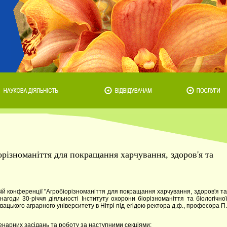
різноманіття для покращання харчування, здоров'я та
вій конференції "Агробіорізноманіття для покращання харчування, здоров'я та
 нагоди 30-річчя діяльності Інституту охорони біорізноманіття та біологічної
вацького аграрного університету в Нітрі під егідою ректора д.ф., професора П.
нарних засідань та роботу за наступними секціями: