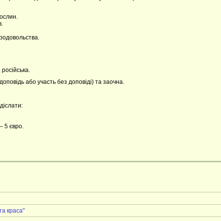
ослин.
.
продовольства.
 російська.
доповідь або участь без доповіді) та заочна.
діслати:
– 5 євро.
та краса"