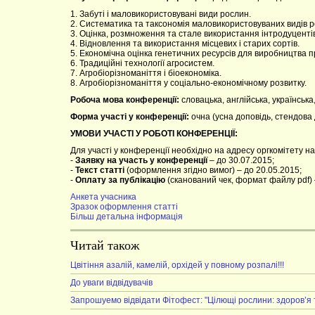
1. Забуті і маловикористовувані види рослин.
2. Систематика та таксономія маловикористовуваних видів р
3. Оцінка, розмноження та стале використання інтродуцентів
4. Відновлення та використання місцевих і старих сортів.
5. Економічна оцінка генетичних ресурсів для виробництва 
6. Традиційні технології агросистем.
7. Агробіорізноманіття і біоекономіка.
8. Агробіорізноманіття у соціально-економічному розвитку.
Робоча мова конференції:
словацька, англійська, українська,
Форма участі у конференції:
очна (усна доповідь, стендова 
УМОВИ УЧАСТІ У РОБОТІ КОНФЕРЕНЦІЇ:
Для участі у конференції необхідно на адресу оргкомітету на
-
Заявку на участь у конференції
– до 30.07.2015;
-
Текст статті
(оформлення згідно вимог) – до 20.05.2015;
-
Оплату за публікацію
(сканований чек, формат файлу pdf) 
Анкета учасника
Зразок оформлення статті
Більш детальна інформація
Читай також
Цвітіння азалій, камелій, орхідей у повному розпалі!!!
До уваги відвідувачів
Запрошуемо відвідати Фітофест: "Цілющі рослини: здоров’я 