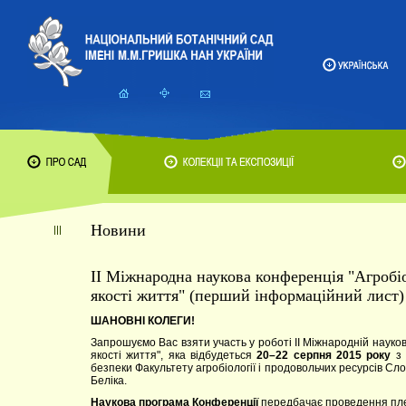
Новини
II Міжнародна наукова конференція "Агробіо
якості життя" (перший інформаційний лист)
ШАНОВНІ КОЛЕГИ!
Запрошуємо Вас взяти участь у роботі II Міжнародній науко
якості життя", яка відбудеться
20–22 серпня 2015 року
з
безпеки Факультету агробіології і продовольчих ресурсів Сло
Беліка.
Наукова програма Конференції
передбачає проведення пле