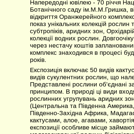
Напередодні ювілею - 70 річчя На
Ботанічного саду ім.М.М.Гришка, в
відкриття Оранжерейного комплекс
показ унікальних колекцій рослин т
субтропіків, аридних зон, Орхідарій,
колекції водних рослин. Довгоочік
через нестачу коштів запланован
комплекс знаходився в процесі бу
років.
Експозиція включає 50 видів кактус
видів сукулентних рослин, що нал
Представлені рослини об’єднані з
принципом. В природі ці види вход
рослинних угрупувань аридних зон
(Центральна та Південна Америка,
Південно-Західна Африка, Мадагас
кактусами, алое, агавами, хаворті
експозиції особливе місце займаю