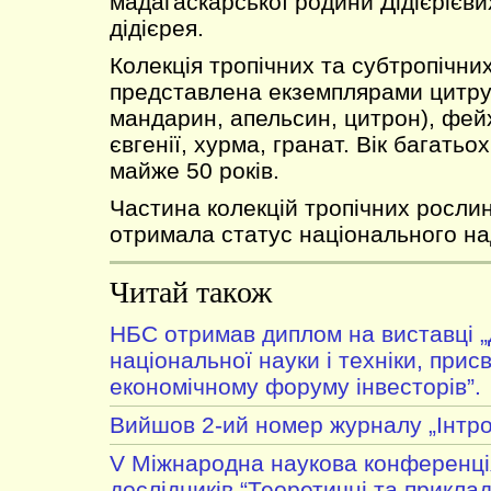
мадагаскарської родини Дідієрієви
дідієрея.
Колекція тропічних та субтропічни
представлена екземплярами цитру
мандарин, апельсин, цитрон), фейх
євгенії, хурма, гранат. Вік багатьо
майже 50 років.
Частина колекцій тропічних рослин
отримала статус національного на
Читай також
НБС отримав диплом на виставці 
національної науки і техніки, прис
економічному форуму інвесторів”.
Вийшов 2-ий номер журналу „Інтро
V Міжнародна наукова конференці
дослідників “Теоретичні та приклад