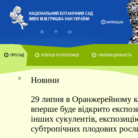
Новини
29 липня в Оранжерейному к
вперше буде відкрито експоз
інших сукулентів, експозиці
субтропічних плодових росл