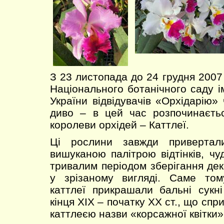
З 23 листопада до 24 грудня 2007
Національного ботанічного саду 
України відвідувачів «Орхідарію»
диво – в цей час розпочинаєтьс
королеви орхідей – Каттлеї.
Ці рослини завжди привертал
вишуканою палітрою відтінків, ч
тривалим періодом зберігання дек
у зрізаному вигляді. Саме тому
каттлеї прикрашали бальні сукні
кінця ХІХ – початку ХХ ст., що спр
каттлеєю назви «корсажної квітки»