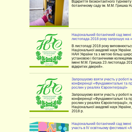
Відкриття безконтактного турнікету
ботанічному саду ім. М.М. Гришка 
Національний ботанічний сад імені
листопада 2018 року запрошує на «
В листопаді 2018 року виповнюється
Національної академії наук України
НАН України та з метою більш широ
установою і ботанічними колекціям
імені М.М. Гришка 23 листопада 20
відкритих дверей».
Запрошуємо взяти участь у роботі 
конференції «Фундаментальні та пр
рослин у реаліях Євроінтеграції»
Запрошуємо взяти участь у роботі 
конференції «Фундаментальні та пр
рослин у реаліях Євроінтеграції», 
Національної академії наук України,
2018 р.
Національний ботанічний сад імені
участь в IV освітньому фестивалі «