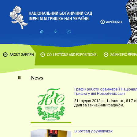
News
Графік роботи оранжерей Національ
Гришка у дні Новорічних свят
31 грудня 2018 р., 1 січня та , 6 і 7 с
Далі за звичайним графіком.
В ботсад у рукавичках