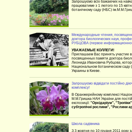
Запрошуємо всіх бажаючих на нав
працюватиме з 1 лютого по 15 квіт
ботанічному саду (НБС) ім.М.М.Гри
Международные чтения, посвященн
доктора биологических наук, пр
РУБЦОВА (первое информационное
УВАЖАЕМЫЕ КОЛЛЕГИ!
Приглашаем Вас принять участие 
посвященных памяти доктора биоло
Леонида Ивановича Рубцова, которы
Национальном ботаническом саду (
Украины в Киеве.
Запрошуємо відвідати постійно дію
комплексу!
В Оранжерейному комплексі Націона
М.М.Гришка НАН України для постійн
експозиції:
"Орхідаріум", "Тропіки"
субтропічні рослини", "Рослини а
Школа садівника
З 3 жовтня по 10 грудня 2011 року