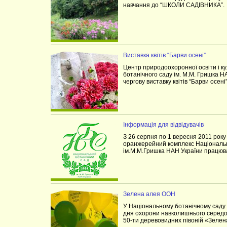
навчання до “ШКОЛИ САДІВНИКА”.
Виставка квітів “Барви осені”
Центр природоохоронної освіти і к
ботанічного саду ім. М.М. Гришка Н
чергову виставку квітів “Барви осені
Інформація для відвідувачів
З 26 серпня по 1 вересня 2011 року
оранжерейний комплекс Національн
ім.М.М.Гришка НАН України працюва
Зелена алея ООН
У Національному ботанічному саду 
дня охорони навколишнього середов
50-ти деревовидних півоній «Зеле