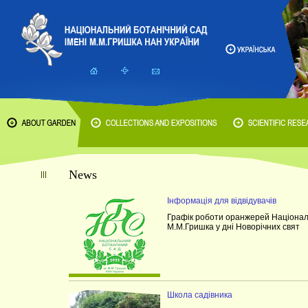
News
Інформація для відвідувачів
Графік роботи оранжерей Національ
М.М.Гришка у дні Новорічних свят
Школа садівника