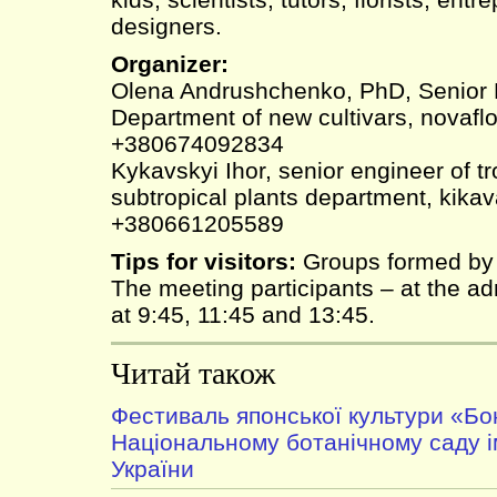
designers.
Organizer:
Olena Andrushchenko, PhD, Senior
Department of new cultivars, novafl
+380674092834
Kykavskyi Ihor, senior engineer of tr
subtropical plants department, kik
+380661205589
Tips for visitors:
Groups formed by p
The meeting participants – at the adm
at 9:45, 11:45 and 13:45.
Читай також
Фестиваль японської культури «Бо
Національному ботанічному саду 
України