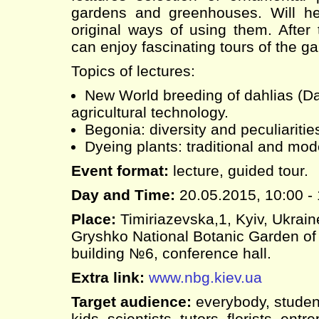
gardens and greenhouses. Will he
original ways of using them. After 
can enjoy fascinating tours of the g
Topics of lectures:
New World breeding of dahlias (Dah
agricultural technology.
Begonia: diversity and peculiarities
Dyeing plants: traditional and mod
Event format:
lecture, guided tour.
Day and Time:
20.05.2015, 10:00 -
Place:
Timiriazevska,1, Kyiv, Ukrai
Gryshko National Botanic Garden of
building №6, conference hall.
Extra link:
www.nbg.kiev.ua
Target audience:
everybody, student
kids, scientists, tutors, florists, en