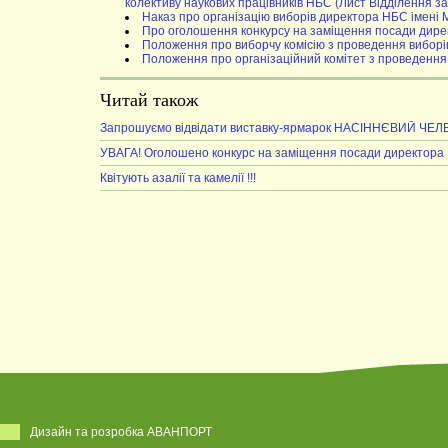
колективу наукових працівників НБС (Лист Відділення заг
Наказ про організацію виборів директора НБС імені 
Про оголошення конкурсу на заміщення посади дирек
Положення про виборчу комісію з проведення виборі
Положення про організаційний комітет з проведення
Читай також
Запрошуємо відвідати виставку-ярмарок НАСІННЄВИЙ ЧЕ
УВАГА! Оголошено конкурс на заміщення посади директора Н
Квітують азалії та камелії !!!
Дизайн та розробка АВАНПОРТ