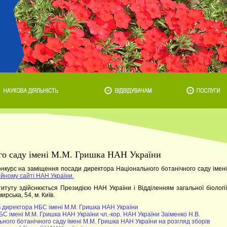
го саду імені М.М. Гришка НАН України
онкурс на заміщення посади директора Національного ботанічного саду імені
ійному сайті НАН України.
итуту здійснюється Президією НАН України і Відділенням загальної біології
рська, 54, м. Київ.
в директора НБС імені М.М. Гришка НАН України
 імені М.М. Гришка НАН України чл.-кор. НАН України Заіменко Н.В.
ного ботанічного саду імені М.М. Гришка НАН України на розгляд зборів