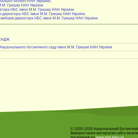
альної біології НАН України).
М.М. Гришка НАН України.
тора НБС імені М.М. Гришка НАН України.
в директора НБС імені М.М. Гришка НАН України.
 виборів директора НБС імені М.М. Гришка НАН України.
ЛЕНДЖ
аціонального ботанічного саду імені М.М. Гришка НАН України
© 2005-2026 Національний Ботанічний
Використання матеріалів сайту можл
посилання на
www.nbg.kiev.ua