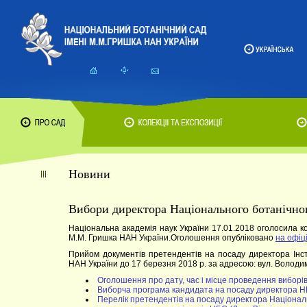
Новини
Вибори директора Національного ботанічно
Національна академія наук України 17.01.2018 оголосила к
М.М. Гришка НАН України.Оголошення опубліковано
на офіц
Прийом документів претендентів на посаду директора Інст
НАН України до 17 березня 2018 р. за адресою: вул. Володими
Оголошення про дату, час і місце проведення виборі
Виборча програма кандидата на посаду директора НБС
Перелік претендентів на посаду директора Національ