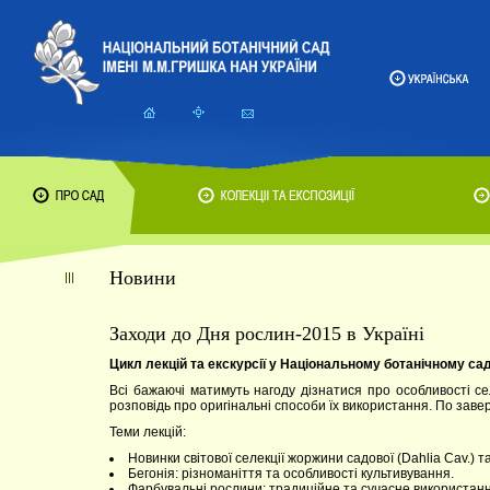
Новини
Заходи до Дня рослин-2015 в Україні
Цикл лекцій та екскурсії у Національному ботанічному сад
Всі бажаючі матимуть нагоду дізнатися про особливості с
розповідь про оригінальні способи їх використання. По заве
Теми лекцій:
Новинки світової селекції жоржини садової (Dahlia Cav.) та 
Бегонія: різноманіття та особливості культивування.
Фарбувальні рослини: традиційне та сучасне використанн