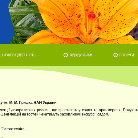
у ім. М. М. Гришка НАН України
елекції декоративних рослин, що зростають у садах та оранжереях. Почують
ршені лекцій на гостей чекатимуть захоплюючі екскурсії садом.
її агротехніка.
я.