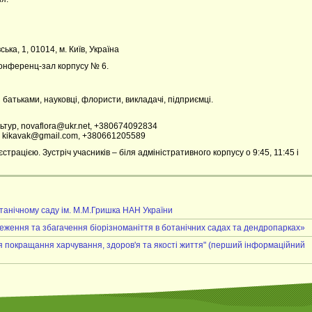
ська, 1, 01014, м. Київ, Україна
конференц-зал корпусу № 6.
 батьками, науковці, флористи, викладачі, підприємці.
ультур, novaflora@ukr.net, +380674092834
н, kikavak@gmail.com, +380661205589
ацією. Зустріч учасників – біля адміністративного корпусу о 9:45, 11:45 і
танічному саду ім. М.М.Гришка НАН України
еження та збагачення біорізноманіття в ботанічних садах та дендропарках»
я покращання харчування, здоров'я та якості життя" (перший інформаційний