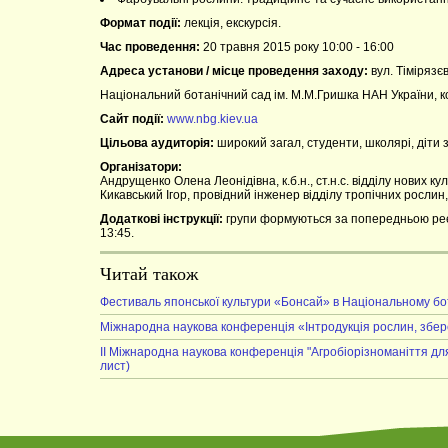
Формат події:
лекція, екскурсія.
Час проведення:
20 травня 2015 року 10:00 - 16:00
Адреса установи / місце проведення заходу:
вул. Тімірязєв
Національний ботанічний сад ім. М.М.Гришка НАН України, 
Сайт події:
www.nbg.kiev.ua
Цільова аудиторія:
широкий загал, студенти, школярі, діти з
Організатори:
Андрущенко Олена Леонідівна, к.б.н., ст.н.с. відділу нових к
Кикавський Ігор, провідний інженер відділу тропічних росли
Додаткові інструкції:
групи формуються за попередньою реєстр
13:45.
Читай також
Фестиваль японської культури «Бонсай» в Національному бо
Міжнародна наукова конференція «Інтродукція рослин, збер
II Міжнародна наукова конференція "Агробіорізноманіття дл
лист)