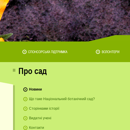
Новини
Що таке Національний ботанічний сад?
Сторінками історії
Видатні учені
Контакти