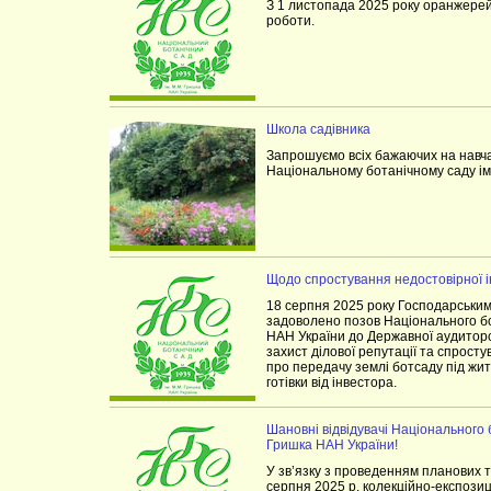
З 1 листопада 2025 року оранжерей
роботи.
Школа садівника
Запрошуємо всіх бажаючих на нав
Національному ботанічному саду ім
Щодо спростування недостовірної 
18 серпня 2025 року Господарським
задоволено позов Національного бо
НАН України до Державної аудиторс
захист ділової репутації та спрост
про передачу землі ботсаду під жи
готівки від інвестора.
Шановні відвідувачі Національного 
Гришка НАН України!
У зв’язку з проведенням планових те
серпня 2025 р. колекційно-експози