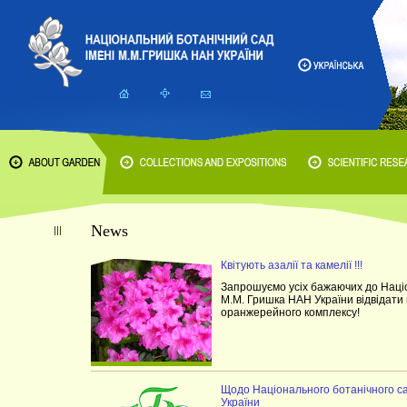
News
Квітують азалії та камелії !!!
Запрошуємо усіх бажаючих до Націо
М.М. Гришка НАН України відвідати 
оранжерейного комплексу!
Щодо Національного ботанічного са
України