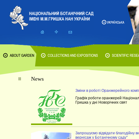
News
Зміни в роботі Оранжерейного комп
Графік роботи оранжерей Національ
Гришка у дні Новорічних свят
Запрошуємо відвідати благодійну в
вернісаж у Ботанічному саду"