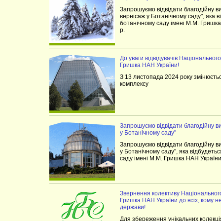
Запрошуємо відвідати благодійну в
вернісаж у Ботанічному саду", яка 
ботанічному саду імені М.М. Гришк
р.
До уваги відвідувачів Національного
Гришка НАН України!
З 13 листопада 2024 року змінюєть
комплексу
Запрошуємо відвідати благодійну в
у Ботанічному саду"
Запрошуємо відвідати благодійну в
у Ботанічному саду", яка відбудеть
саду імені М.М. Гришка НАН України
Звернення колективу Національного
Гришка НАН України до всіх, кому 
держави!
Для збереження унікальних колекці