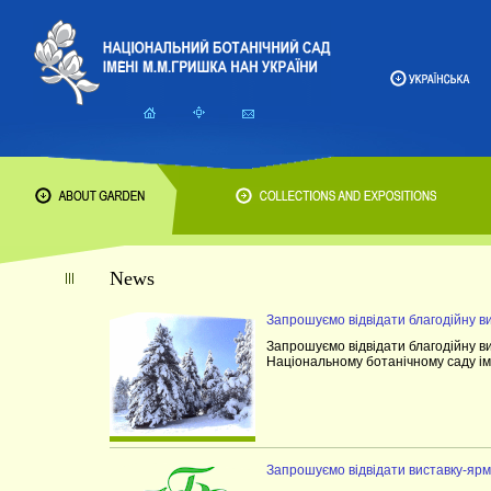
News
Запрошуємо відвідати благодійну в
Запрошуємо відвідати благодійну ви
Національному ботанічному саду ім
Запрошуємо відвідати виставку-ярм