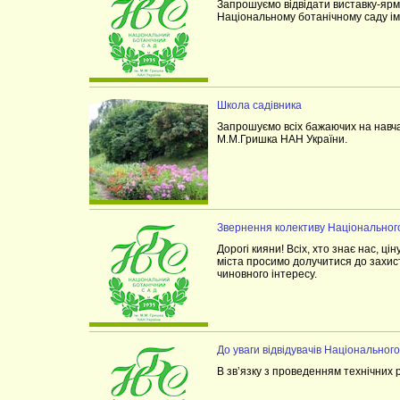
Запрошуємо відвідати виставку-ярма
Національному ботанічному саду ім
Школа садівника
Запрошуємо всіх бажаючих на навч
М.М.Гришка НАН України.
Звернення колективу Національного
Дорогі кияни! Всіх, хто знає нас, ц
міста просимо долучитися до захист
чиновного інтересу.
До уваги відвідувачів Національног
В зв’язку з проведенням технічних 