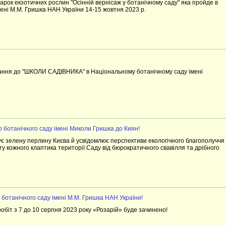
рок екзотичних рослин "Осінній вернісаж у ботанічному саду" яка пройде в
ені М.М. Гришка НАН України 14-15 жовтня 2023 р.
ання до "ШКОЛИ САДІВНИКА" в Національному ботанічному саду імені
 ботанічного саду імені Миколи Гришка до Киян!
інує зелену перлину Києва й усвідомлює перспективи екологічного благополуччя
у кожного клаптика території Саду від бюрократичного свавілля та дрібного
о ботанічного саду імені М.М. Гришка НАН України!
робіт з 7 до 10 серпня 2023 року «Розарій» буде зачинено!