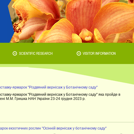
иставку-ярмарок "Різдвяний вернісаж у Ботанічному саду"
ставку-ярмарок "Різдвяний вернісаж у Ботанічному саду" яка пройде в
ені М.М. Гришка НАН України 23-24 грудня 2023 р.
арок екзотичних рослин "Осінній вернісаж у ботанічному саду"